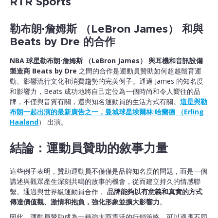
勒布朗·詹姆斯 （LeBron James） 和與
Beats by Dre 的合作
NBA 球星勒布朗·詹姆斯 （LeBron James） 與耳機和音訊設備
製造商 Beats by Dre
之間的合作是運動員贊助如何超越體育運
動、影響流行文化和消費趨勢的完美例子。通過 James 的知名度
和影響力，Beats 成功地將自己定位為一個時尚和令人嚮往的品
牌，不僅與音質有關，還與知名運動員的生活方式有關。
這是與勒
布朗一起出演的最新廣告之一，曼城球星埃爾林·哈蘭德 （Erling
Haaland
） 出演。
結論：運動員贊助的敘事力量
這些例子表明，贊助運動員不僅僅是品牌知名度的問題，而是一個
講述與觀眾產生深刻共鳴的故事的機會，從而建立持久的情感聯
繫。通過與世界級運動員合作，
品牌能夠以有意義和真實的方式
傳達價值觀、激情和抱負，強化形象並擴大影響力
。
因此，運動員贊助成為一種強大而靈活的行銷策略，可以適應不同