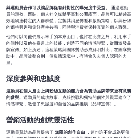
與運動員合作可以讓品牌從有針對性的曝光度中受益。
通過運動
員的頭盔、西裝、個人社交媒體平臺和公開露面，品牌可以精確高
效地觸達特定的人群群體，定製其消息傳遞和啟動策略，以與粉絲
的獨特興趣和偏好產生共鳴，同時與消費者保持真實的個人聯繫。
他們可以向他們展示車手的本來面目，也許在比賽之外，利用車手
的個性以及他在賽道上的技能，創造不同的情感聯繫，從而激發品
牌宣傳。如上所述，這種策略與團隊贊助形成鮮明對比，在團隊贊
助中，品牌被整合到一個集體環境中，有時會失去個人認同的力
量。
深度參與和忠誠度
運動員在個人層面上與粉絲互動的能力會為贊助品牌帶來更有意義
的參與
。運動員的成功故事、克服挑戰和獨特的個性與觀眾建立了
情感聯繫，激發了忠誠度和自發的品牌推廣（品牌宣傳）。
營銷活動的創意靈活性
運動員贊助為品牌提供了
無限的創作自由
，這也許不會成為更傳