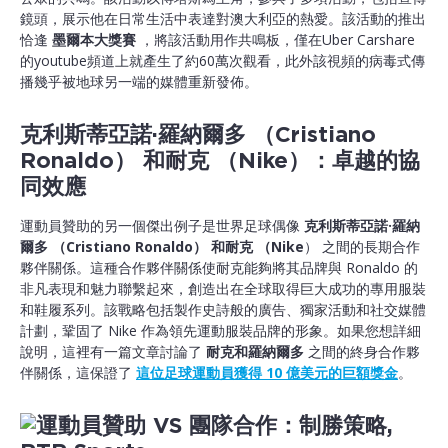
鏡頭，展示他在日常生活中表達對澳大利亞的熱愛。該活動的推出
恰逢
墨爾本大獎賽
，將該活動用作共鳴板，僅在Uber Carshare
的youtube頻道上就產生了約60萬次觀看，此外該視頻的病毒式傳
播幾乎被地球另一端的媒體重新發佈。
克利斯蒂亞諾·羅納爾多 （Cristiano
Ronaldo） 和耐克 （Nike）：卓越的協
同效應
運動員贊助的另一個傑出例子是世界足球偶像
克利斯蒂亞諾·羅納
爾多 （Cristiano Ronaldo） 和耐克 （Nike
） 之間的長期合作
夥伴關係。這種合作夥伴關係使耐克能夠將其品牌與 Ronaldo 的
非凡表現和魅力聯繫起來，創造出在全球取得巨大成功的專用服裝
和鞋履系列。該戰略包括製作史詩般的廣告、獨家活動和社交媒體
計劃，鞏固了 Nike 作為領先運動服裝品牌的形象。如果您想詳細
說明，這裡有一篇文章討論了
耐克和羅納爾多
之間的終身合作夥
伴關係，這保證了
這位足球運動員獲得 10 億美元的巨額獎金
。