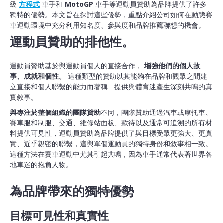
級
方程式
車手和
MotoGP
車手等運動員贊助為品牌提供了許多
獨特的優勢。本文旨在探討這些優勢，重點介紹公司如何在動態賽
車運動環境中充分利用知名度、參與度和品牌推薦聯想的機會。
運動員贊助的排他性。
運動員贊助基於與運動員個人的直接合作，
增強他們的個人故
事、成就和個性。
這種類型的贊助以其能夠在品牌和觀眾之間建
立直接和個人聯繫的能力而著稱，提供與體育迷產生深刻共鳴的真
實敘事。
與專注於整個組織的團隊贊助
不同，團隊贊助通過汽車或摩托車、
賽車服和制服、交通、維修站面板、款待以及通常可追溯的所有材
料提供可見性，運動員贊助為品牌提供了與目標受眾更強大、更真
實、近乎親密的聯繫，這與單個運動員的獨特身份和敘事相一致。
這種方法在賽車運動中尤其引起共鳴，因為車手通常代表著世界各
地車迷的抱負人物。
為品牌帶來的獨特優勢
目標可見性和真實性