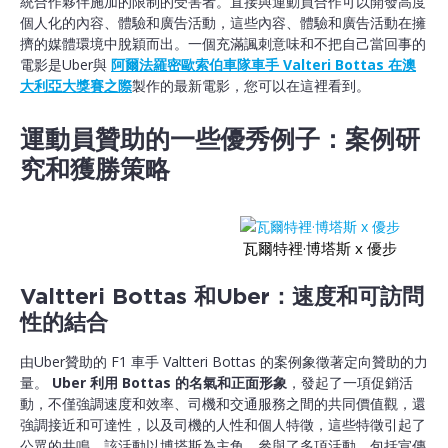
統合作夥伴施加的限制的受害者。直接與運動員合作可以開發高度
個人化的內容、體驗和廣告活動，這些內容、體驗和廣告活動在擁
擠的媒體環境中脫穎而出。一個充滿諷刺意味和不把自己當回事的
電影是Uber與
阿爾法羅密歐索伯車隊車手 Valteri Bottas 在澳
大利亞大獎賽之際
製作的最新電影，您可以在這裡看到。
運動員贊助的一些優秀例子：案例研
究和獲勝策略
瓦爾特裡·博塔斯 x 優步
Valtteri Bottas 和Uber：速度和可訪問
性的結合
由Uber贊助的 F1 車手 Valtteri Bottas 的案例象徵著定向贊助的力
量。
Uber 利用 Bottas 的名氣和正面形象
，發起了一項促銷活
動，不僅強調速度和效率、司機和交通服務之間的共同價值觀，還
強調接近和可達性，以及司機的人性和個人特徵，這些特徵引起了
公眾的共鳴。該活動以博塔斯為主角，參與了多項活動，包括宣傳