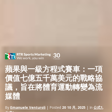
蘋果與一級方程式賽車：一項
價值七億五千萬美元的戰略協
議，旨在將體育運動轉變為流
媒體
By
Emanuele Venturoli
| Posted
20 10 月, 2025
| In
公式1
,