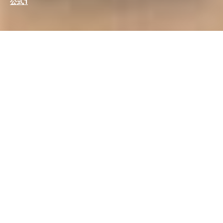
公式1
Apple TV+ 將從 2026 年開始成為美國一級方程式賽車的獨家轉
播商
，合約為期五年，估計價值
750,000,000 美元
。該協議不僅
代表了頂級賽車運動系列賽的轉折點，也代表了美國整個體育版權
生態系統的轉折點。
這家庫比蒂諾巨頭已獲得
世界賽程上所有 24 場比賽
的轉播權，包
括自由練習賽、排位賽和衝刺賽，為其訂戶提供訂閱價格中包含的
訪問權限，並免費提供一些課程以擴大服務範圍。
這是一項以創
新方式整合
科技、娛樂和商業
的策略舉措。
一項重大投資和市場信號
據接近該行動的消息人士透露，蘋果每年將支付
一億五千萬美元
購買一級方程式賽車在美國的獨家權利。
相比之下，目前與 ESPN