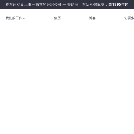
赛车运动桌上唯一独立的经纪公司 — 赞助商、车队和锦标赛，
自1995年起
我们的工作
病历
博客
它要