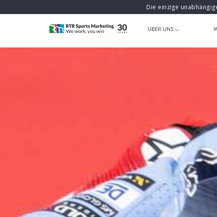
Die einzige unabhängig
ÜBER UNS
W