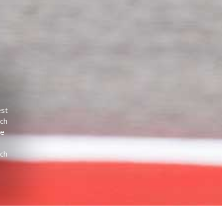
est
ch
ge
ch