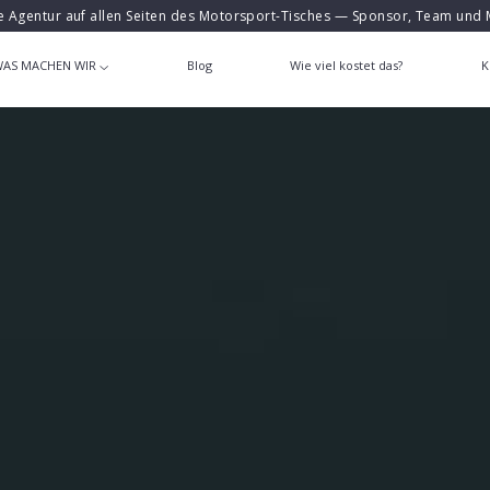
e Agentur auf allen Seiten des Motorsport-Tisches — Sponsor, Team und 
AS MACHEN WIR
Blog
Wie viel kostet das?
K