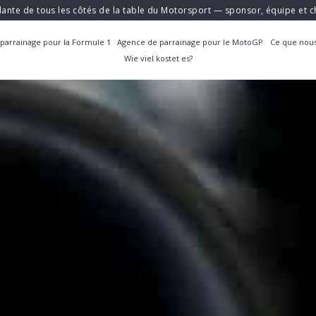
ante de tous les côtés de la table du Motorsport — sponsor, équipe et
parrainage pour la Formule 1
Agence de parrainage pour le MotoGP
Ce que nous
Wie viel kostet es?