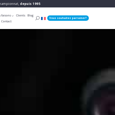
 championnat,
depuis 1995
 faisons
Clients
Blog
Vous souhaitez parrainer?
Contact