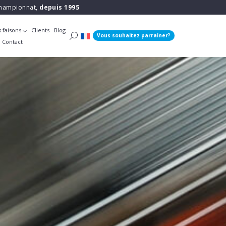
 championnat,
depuis 1995
 faisons
Clients
Blog
Vous souhaitez parrainer?
Contact