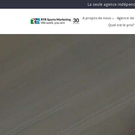
La seule agence indépend
A propos de nous
Agence de 
Quel est le prix?