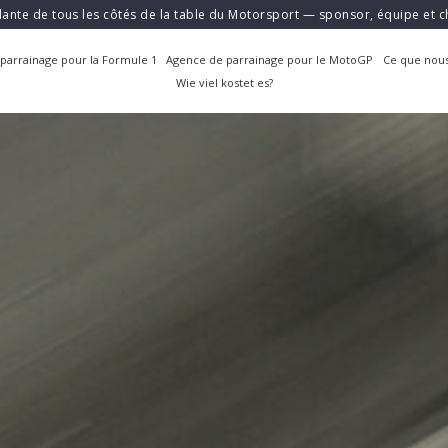
ante de tous les côtés de la table du Motorsport — sponsor, équipe et
parrainage pour la Formule 1
Agence de parrainage pour le MotoGP
Ce que nous
Wie viel kostet es?