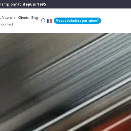
 championnat,
depuis 1995
 faisons
Clients
Blog
Vous souhaitez parrainer?
Contact