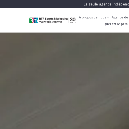
La seule agence indépend
A propos de nous
Agence de 
Quel est le prix?