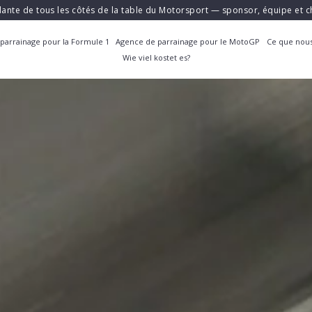
ante de tous les côtés de la table du Motorsport — sponsor, équipe et
parrainage pour la Formule 1
Agence de parrainage pour le MotoGP
Ce que nous
Wie viel kostet es?