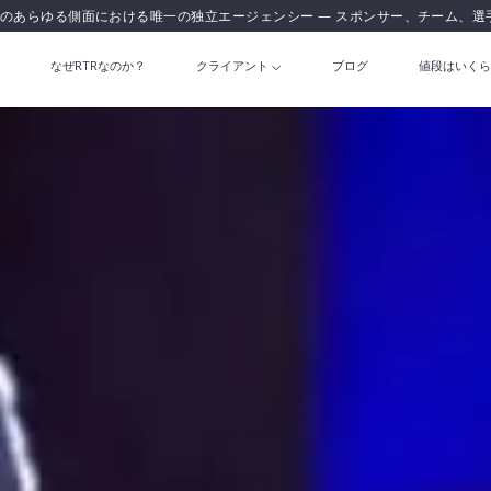
のあらゆる側面における唯一の独立エージェンシー — スポンサー、チーム、選
なぜRTRなのか？
クライアント
ブログ
値段はいくら