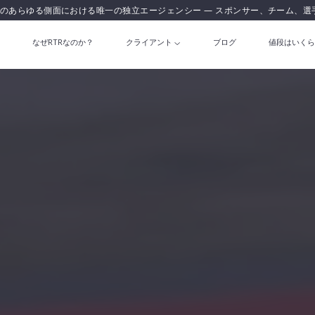
のあらゆる側面における唯一の独立エージェンシー — スポンサー、チーム、選
なぜRTRなのか？
クライアント
ブログ
値段はいくら