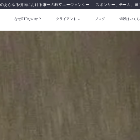
のあらゆる側面における唯一の独立エージェンシー — スポンサー、チーム、選
なぜRTRなのか？
クライアント
ブログ
値段はいくら