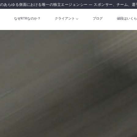
のあらゆる側面における唯一の独立エージェンシー — スポンサー、チーム、選
なぜRTRなのか？
クライアント
ブログ
値段はいくら