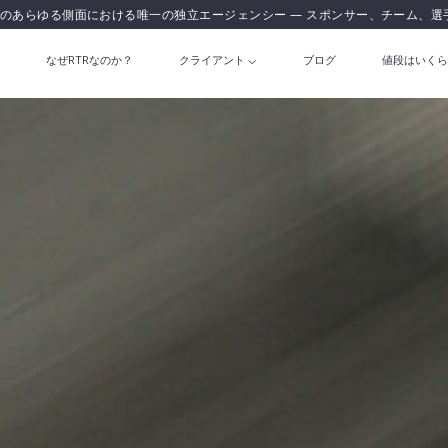
のあらゆる側面における唯一の独立エージェンシー — スポンサー、チーム、選
なぜRTRなのか？
クライアント
ブログ
値段はいくら