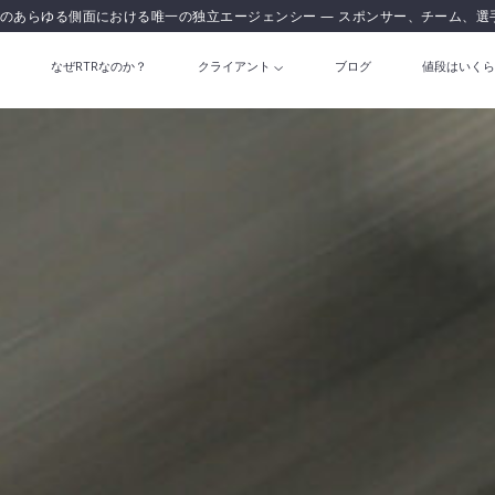
のあらゆる側面における唯一の独立エージェンシー — スポンサー、チーム、選
なぜRTRなのか？
クライアント
ブログ
値段はいくら