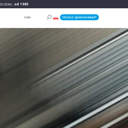
rzostwo,
od 1995
Lata
Chcesz sponsorować?