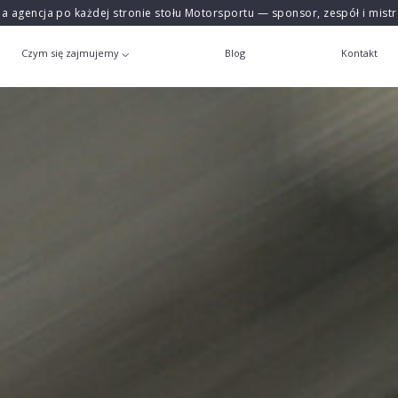
na agencja po każdej stronie stołu Motorsportu — sponsor, zespół i mist
Czym się zajmujemy
Blog
Kontakt