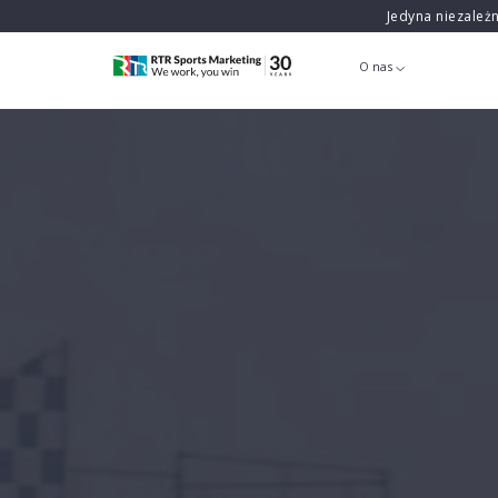
Jedyna niezależ
O nas