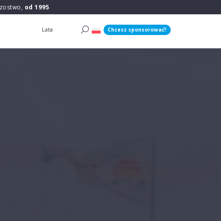
rzostwo,
od 1995
Lata
Chcesz sponsorować?