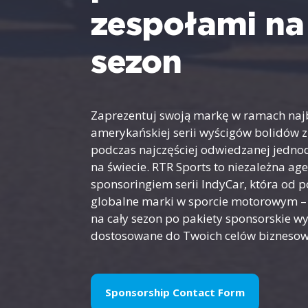
zespołami na
sezon
Zaprezentuj swoją markę w ramach najb
amerykańskiej serii wyścigów bolidów z
podczas najczęściej odwiedzanej jedno
na świecie. RTR Sports to niezależna ag
sponsoringiem serii IndyCar, która od 
globalne marki w sporcie motorowym – 
na cały sezon po pakiety sponsorskie w
dostosowane do Twoich celów bizneso
Sponsorship Contact Form