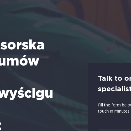
sorska
d umów
Talk to o
specialis
wyścigu
Fill the form bel
touch in minutes
z