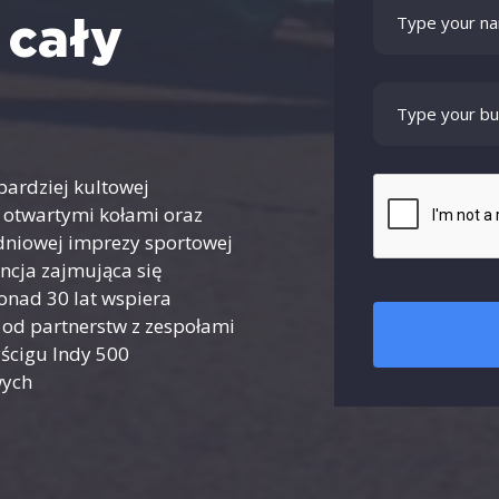
 cały
ardziej kultowej
 otwartymi kołami oraz
dniowej imprezy sportowej
encja zajmująca się
ponad 30 lat wspiera
od partnerstw z zespołami
yścigu Indy 500
wych