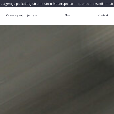
na agencja po każdej stronie stołu Motorsportu — sponsor, zespół i mist
Czym się zajmujemy
Blog
Kontakt