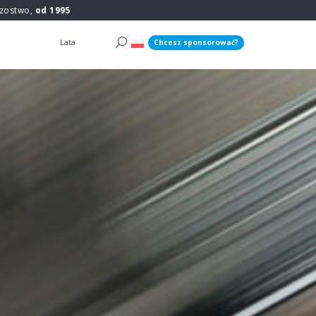
rzostwo,
od 1995
Lata
Chcesz sponsorować?