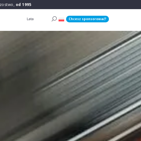
rzostwo,
od 1995
Lata
Chcesz sponsorować?