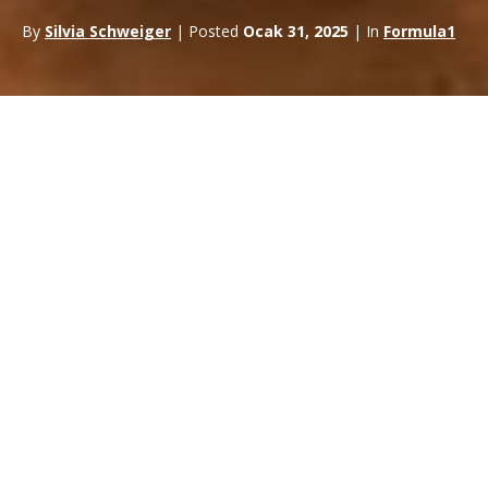
By
Silvia Schweiger
| Posted
Ocak 31, 2025
| In
Formula1
Louis Vuitton
, çığır açan bir hamleyle önemli bir anlaşmaya
imza attı.
Formula 1 ile ortaklık
Lüks markalar ve yüksek hızlı
motor sporları arasında tarihi bir yakınlaşmaya işaret ediyor. Bu
işbirliği Louis Vuitton’u Formula 1’in resmi ortağı yapmakla
kalmıyor, aynı zamanda markaya 14-16 Mart 2025 tarihleri
arasında Melbourne’de yapılacak sezon açılışı Avustralya Grand
Prix’sinin prestijli isim sponsorluğunu da veriyor.
Louis Vuitton Formula 1
Sponsorluğu Sözleşme
Detayları