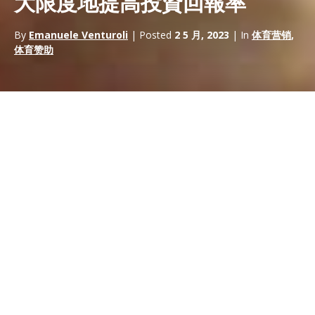
大限度地提高投資回報率
By
Emanuele Venturoli
| Posted
2 5 月, 2023
| In
体育营销
,
体育赞助
克服 15 項賽車運動贊助異議的
終極指南：釋放商業利益並最
大限度地提高投資回報率
賽車運動贊助
對於企業來說是一個令人興奮的機會，可以擴大其
影響力、建立品牌知名度並與新受眾建立聯繫。但是，
潛在的贊
助者
可能會有疑慮或反對意見，在決定投資之前需要解決。在這
份綜合指南中，我們將探討 15 個常見的客戶異議併為每個異議提
供答案，強調
賽車運動贊助的好處
，並展示它如何成為企業的明