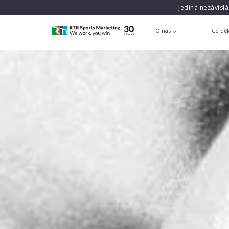
Jediná nezávisl
O nás
Co dě