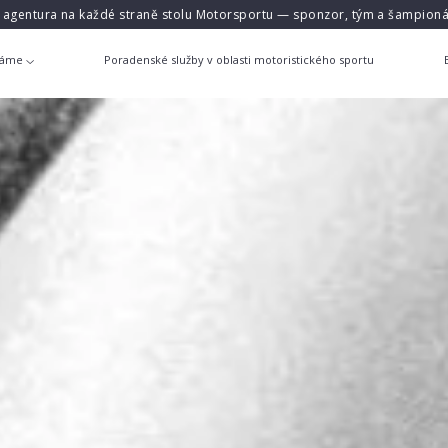
á agentura na každé straně stolu Motorsportu — sponzor, tým a šampioná
láme
Poradenské služby v oblasti motoristického sportu