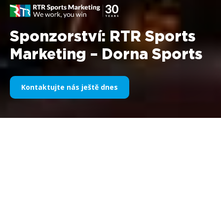
Sponzorství: RTR Sports
Marketing – Dorna Sports
Kontaktujte nás ještě dnes
Společnost:
Dorna
Sports SL Předmět: Dorna
Sports SL a RTR Sports Marketing: spojení je
dokonalost Období: 2011
V roce 2011 se opět posiluje spolupráce mezi