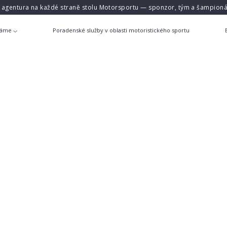
á agentura na každé straně stolu Motorsportu — sponzor, tým a šampioná
láme
Poradenské služby v oblasti motoristického sportu