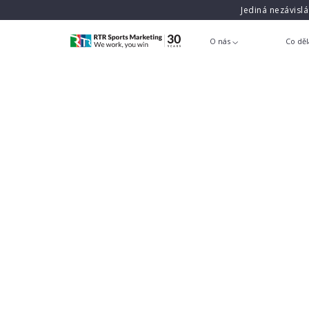
Jediná nezávisl
O nás
Co dě