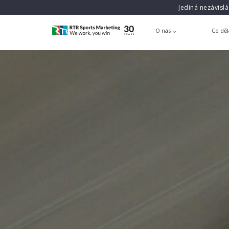
Jediná nezávisl
O nás
Co dě