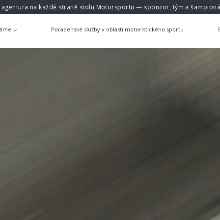
á agentura na každé straně stolu Motorsportu — sponzor, tým a šampioná
láme
Poradenské služby v oblasti motoristického sportu