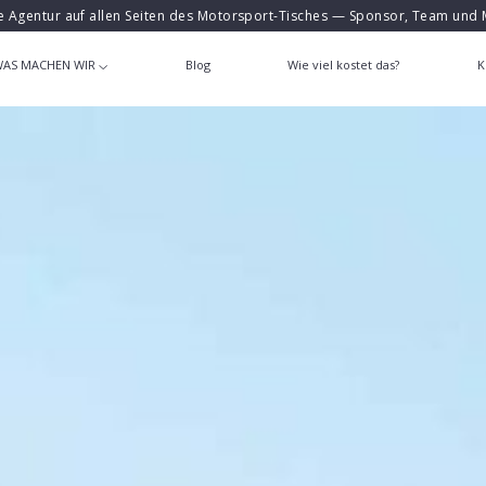
e Agentur auf allen Seiten des Motorsport-Tisches — Sponsor, Team und 
AS MACHEN WIR
Blog
Wie viel kostet das?
K