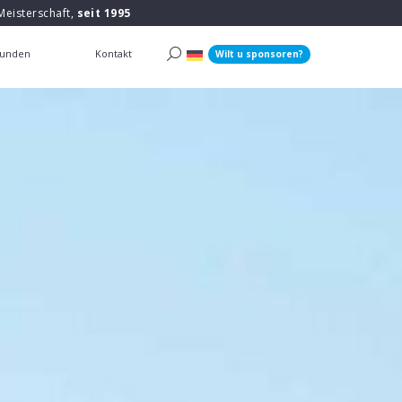
Meisterschaft,
seit 1995
unden
Kontakt
Wilt u sponsoren?