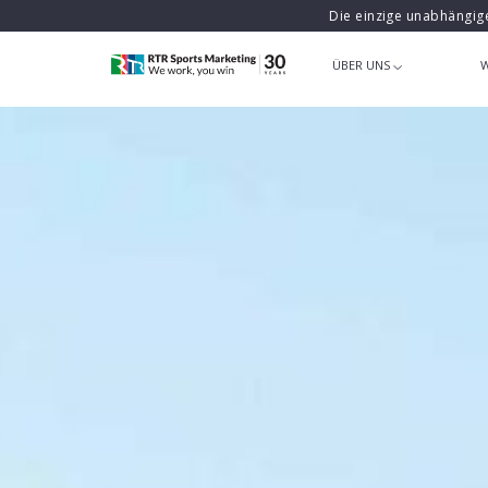
Die einzige unabhängig
ÜBER UNS
W