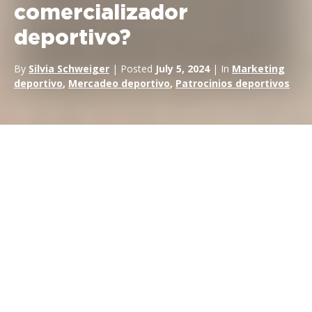
comercializador
deportivo?
By
Silvia Schweiger
| Posted
July 5, 2024
| In
Marketing
deportivo
,
Mercadeo deportivo
,
Patrocinios deportivos
Convertirse en comercializador deportivo puede ser una
carrera apasionante y gratificante para quienes aman
el deporte y sienten pasión por el marketing.
Este
campo ofrece numerosas oportunidades para trabajar con
equipos deportivos, eventos y marcas, ayudándoles a llegar a
su público y a construir su presencia en el mercado. En este
artículo, exploraremos los pasos clave necesarios para
convertirte en un vendedor deportivo de éxito.