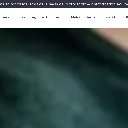
nte en todos los lados de la mesa del Motorsport — patrocinador, equi
ocinio de Fórmula 1
Agencia de patrocinio de MotoGP
Què hacemos
Clientes
B