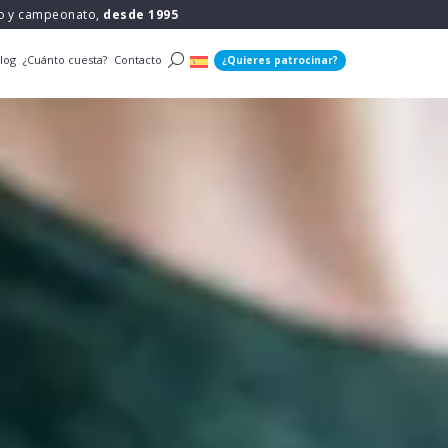
po y campeonato,
desde 1995
log
¿Cuánto cuesta?
Contacto
¿Quieres patrocinar?