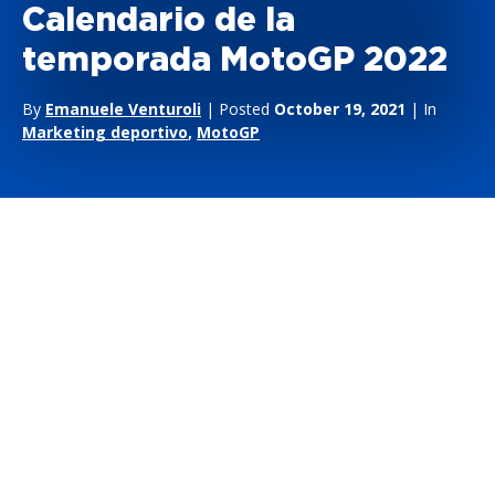
Calendario de la
temporada MotoGP 2022
By
Emanuele Venturoli
| Posted
October 19, 2021
| In
Marketing deportivo
,
MotoGP
Barcelona, 7 de octubre de 2021 –
Dorna ha publicado el
Calendario provisional del
Campeonato del Mundo de
MotoGP 2022
. El Calendario incluye 21 rondas y ve al paddock
salir a la pista en lugares totalmente nuevos como el Kymiring
finlandés y el Mandalika Street Circuit en Indonesia.
Como es habitual, Qatar acogerá la noche inaugural del
Campeonato, con la Ronda de Losail que echará el telón a la
búsqueda del título el
6 de marzo de 2022
. A continuación