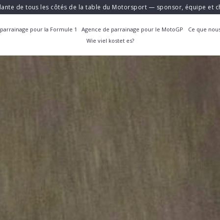
ante de tous les côtés de la table du Motorsport — sponsor, équipe et
parrainage pour la Formule 1
Agence de parrainage pour le MotoGP
Ce que nous
Wie viel kostet es?