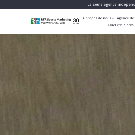
La seule agence indépend
A propos de nous
Agence de 
Quel est le prix?