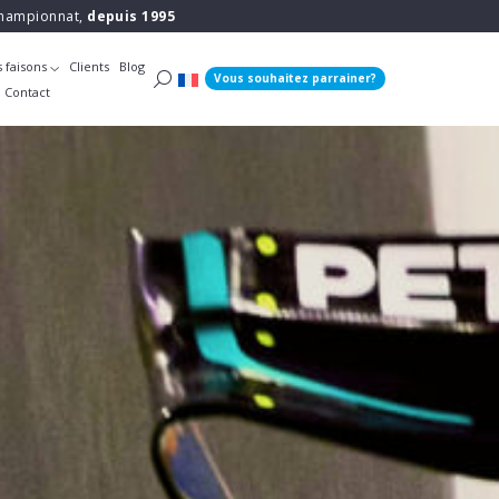
 championnat,
depuis 1995
 faisons
Clients
Blog
Vous souhaitez parrainer?
Contact