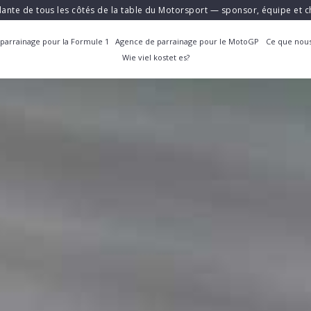
ante de tous les côtés de la table du Motorsport — sponsor, équipe et
parrainage pour la Formule 1
Agence de parrainage pour le MotoGP
Ce que nous
Wie viel kostet es?