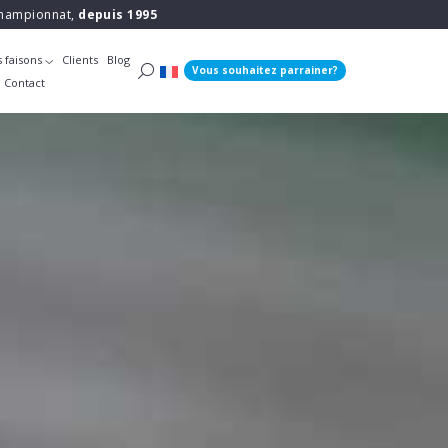
 championnat,
depuis 1995
 faisons
Clients
Blog
Vous souhaitez parrainer?
Contact