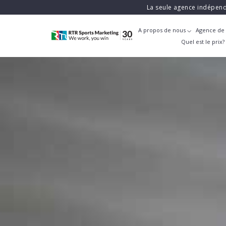
La seule agence indépend
A propos de nous
Agence de 
Quel est le prix?