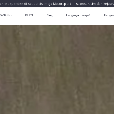
en independen di setiap sisi meja Motorsport — sponsor, tim dan kejua
YANAN
KLIEN
Blog
Harganya berapa?
Hargan