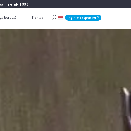
raan,
sejak 1995
ya berapa?
Kontak
Ingin mensponsori?