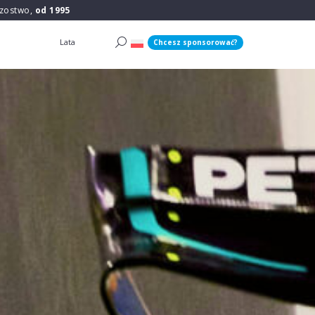
rzostwo,
od 1995
Lata
Chcesz sponsorować?