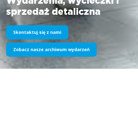
Wydarzenia, wycieczki i
sprzedaż detaliczna
Skontaktuj się z nami
Zobacz nasze archiwum wydarzeń
Kiedy myślałeś, że zajmujemy
się tylko sportem