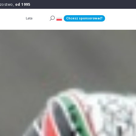
rzostwo,
od 1995
Lata
Chcesz sponsorować?