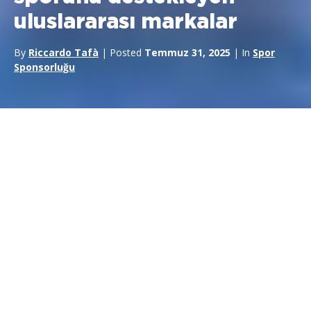
uluslararası markalar
By
Riccardo Tafà
| Posted
Temmuz 31, 2025
| In
Spor
Sponsorluğu
Spor sponsorlukları
Afrika’da muazzam fırsatlar bulmaya
devam ediyor: gelişmekte olan sporların desteklenmesinden
gençlik akademileriyle bağlantılı projelere, yerel takımlardan
ulusal şampiyonalara kadar spor sponsorluğu Afrika’da çok
önemli bir rol oynuyor ve tabandan başlayarak profesyonel
takımlara ulaşan faaliyetleri kolaylaştırıyor. Bu potansiyel, enerji
devlerinden Avrupalı enerji içeceği şirketlerine kadar çok farklı
sektörlerden şirketler tarafından anlaşılmıştır.