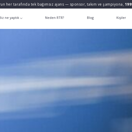
un her tarafında tek bağımsız ajans — sponsor, takım ve şampiyona,
199
Biz ne yaptık
Neden RTR?
Blog
Kişiler