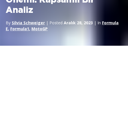
Önemi: Kapsamlı Bir
Analiz
By
Silvia Schweiger
| Posted
Aralık 28, 2023
| In
Formula
E
,
Formula1
,
MotoGP
Giriş
Günümüz reklam kampanyalarında hız kavramı, özellikle sporla
iç içe geçtiğinde çok önemli bir rol oynamaktadır. Başlangıçta,
hıza odaklanma araçlardaki fiziksel performans etrafında
dönüyordu, ancak bu paradigma marka itibarı ve farkındalığı
gibi maddi olmayan unsurları da kapsayacak şekilde gelişti.
Motor sporları sponsorluğu
dinamik bir platform olarak,