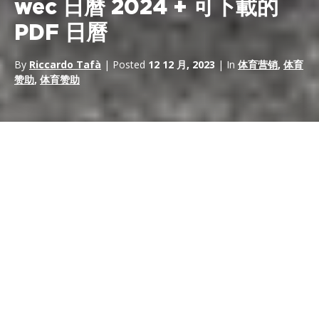
wec 日曆 2024 + 可下載的
PDF 日曆
By
Riccardo Tafà
| Posted
12 12 月, 2023
| In
体育营销
,
体育
赞助
,
体育赞助
國際汽聯世界耐力錦標賽 （WEC）
是一項賽車比賽，通過世界各
地的耐力賽來測試車手和車隊的技能。
WEC 以其享有盛譽的比賽而聞名，包括著名的
勒芒 24 小時耐力
賽，以及在汽車領域使用尖端技術。錦標賽分為幾個級別，包括原
型
組（Hypercar）
和
GT組，
因此提供了各種各樣的比賽，並涉
及不同的汽車製造商。
2024 年國際汽聯世界耐力錦標賽 （WEC） 賽程已正式公佈，其
中包括在世界不同地區舉行的八輪激動人心的比賽。以下是計劃於