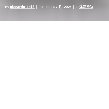
By
Riccardo Tafà
| Posted
16 7 月, 2025
| In
体育赞助
歷史表明，賽車世界與某些
產品類別
幾乎沒有關係。如果我們列
出此類產品的清單，肥皂和洗滌劑肯定會排在首位。我的感覺是，
這是一個很好的機會：例如，將
MotoGP
和家用產品放在一起，
可能會提供啟動重要
體育行銷計劃
的機會。
這是真的，主要有兩個原因：
與人們可能認為的不同，比賽地點非常乾淨，並且對車隊運營的
設施非常小心。
同樣，我們必須放棄購買洗滌劑是女性特權的刻板印象。