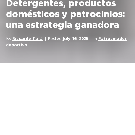
Detergentes, productos
domésticos y patrocinios:
una estrategia ganadora
By
Riccardo Tafà
| Posted
July 16, 2025
| In
Patrocinador
deportivo
La historia dice que el mundo del motor tiene poco que ver
con algunas
categorías de productos
. Si hiciéramos una
lista de esos productos, los jabones y detergentes estarían sin
duda a la cabeza. Mi sensación es que se trata de una gran
oportunidad perdida: juntar
el MotoGP
y los productos para el
hogar, por ejemplo, puede ofrecer la oportunidad de iniciar
importantes
programas de marketing deportivo
.