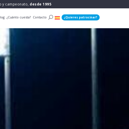
po y campeonato,
desde 1995
log
¿Cuánto cuesta?
Contacto
¿Quieres patrocinar?