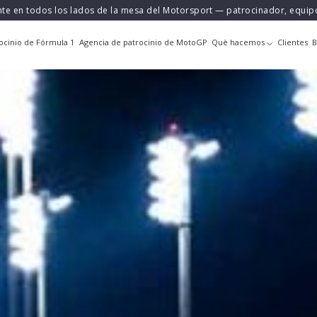
nte en todos los lados de la mesa del Motorsport — patrocinador, equi
ocinio de Fórmula 1
Agencia de patrocinio de MotoGP
Què hacemos
Clientes
B