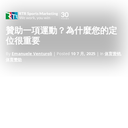
贊助一項運動？為什麼您的定
位很重要
By
Emanuele Venturoli
| Posted
10 7 月, 2025
| In
体育营销
,
体育赞助
在
體育贊助
中，贊助商的物理定位對於確定知名度和確保良好的
投資回報率非常重要。不同的位置有不同的成本和不同的知名度，
這當然可以歸結為各種因素——例如，它們將分發的平臺，以及相
關運動的受歡迎程度或活力。這兩件事都將決定受眾規模和您的活