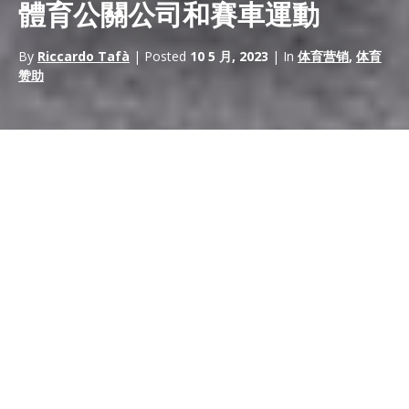
體育公關公司和賽車運動
By
Riccardo Tafà
| Posted
10 5 月, 2023
| In
体育营销
,
体育
赞助
體育公關公司
是開發和執行公共關係活動的專家，這些活動
建立
品牌知名度並圍繞體育資產、其贊助商或其他主要體育錦標賽產生
嗡嗡聲。他們
對於向更廣泛的受眾推廣體育運動及其贊助商以及
在公眾和客戶眼中塑造整個生態系統的積極形象至關重要。
公關公司工作的核心能力範圍從媒體關係和公共事務到危機管理和
社交媒體，甚至可以延伸到內容創作和活動管理。
他們通過與媒體密切合作來確保主要出版物和在線平台的報導來做
到這一點。通過在值得信賴的媒體上進行報導，他們為這項運動及
其贊助商創造了一種合法性和權威感。