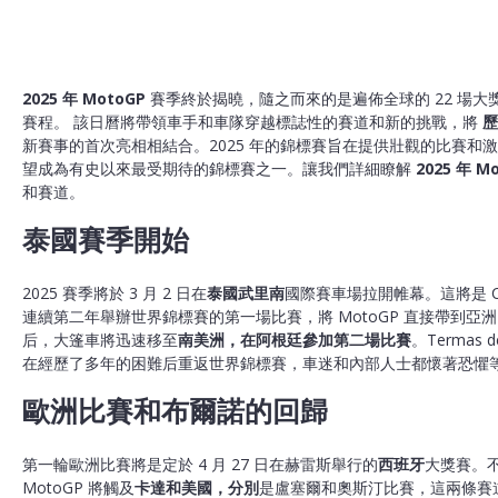
2025 年 MotoGP
賽季終於揭曉，隨之而來的是遍佈全球的 22 場大
賽程。 該日曆將帶領車手和車隊穿越標誌性的賽道和新的挑戰，將
歷
新賽事的首次亮相相結合。2025 年的錦標賽旨在提供壯觀的比賽和
望成為有史以來最受期待的錦標賽之一。讓我們詳細瞭解
2025 年 M
和賽道。
泰國賽季開始
2025 賽季將於 3 月 2 日在
泰國
武里南
國際賽車場拉開帷幕。這將是 C
連續第二年舉辦世界錦標賽的第一場比賽，將 MotoGP 直接帶到亞
后，大篷車將迅速移至
南美洲，在阿根廷參加第二場比賽
。Termas d
在經歷了多年的困難后重返世界錦標賽，車迷和內部人士都懷著恐懼
歐洲比賽和布爾諾的回歸
第一輪歐洲比賽將是定於 4 月 27 日在赫雷斯舉行的
西班牙
大獎賽。
MotoGP 將觸及
卡達
和美國，分別
是盧塞爾和奧斯汀比賽，這兩條賽