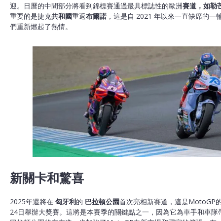
迎。日曆的中間部分將看到錦標賽通過最具標誌性的歐洲
賽道，如勒
重要的是捷克
共和國
重返
布爾諾
，這是自 2021 年以來一直缺席的
們重新燃起了熱情。
新關卡和驚喜
2025年還將在
匈牙利
的
巴拉頓公園
首次亮相新賽道，這是MotoGP
24日舉辦大獎賽。這將是本賽季的關鍵點之一，因為它為車手和車隊