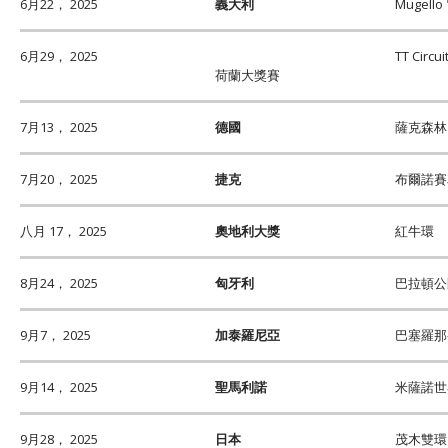
6月22， 2025
義大利
Mugell
6月29， 2025
TT Circu
荷蘭大獎賽
7月13， 2025
德國
薩克森林
7月20， 2025
捷克
布爾諾賽
八月 17， 2025
奧地利大獎
紅牛環
8月24， 2025
匈牙利
巴拉頓公
9月7， 2025
加泰羅尼亞
巴塞羅那
9月14， 2025
聖馬利諾
米薩諾世
9月28， 2025
日本
茂木雙環