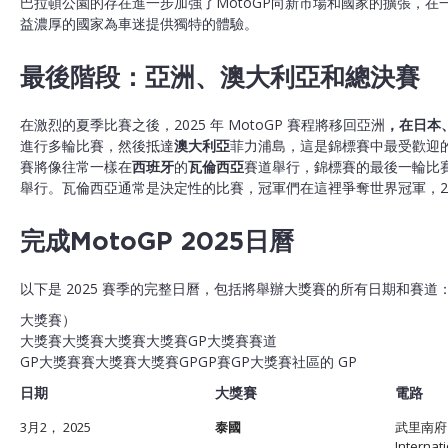
巴拉頓公園的存在進一步加強了MotoGP向新市場和國家的擴張，在
益濃厚的國家為車迷提供獨特的體驗。
最後階段：亞洲、澳大利亞和總決賽
在激烈的夏季比賽之後，2025 年 MotoGP 賽程將移回亞洲
，在日本
進行多輪比賽，然後抵達
澳大利亞
菲力浦島，這是錦標賽中最受歡迎
賽將像往常一樣在
西班牙
的
瓦倫西亞
賽道舉行，錦標賽的最後一輪比賽將於
舉行。瓦倫西亞通常是決定性的比賽，冠軍們在這裡爭奪世界冠軍，20
完成MotoGP 2025日曆
以下是 2025 賽季的完整日曆，包括將舉辦大獎賽的所有日期和賽道
大獎賽）
大獎賽大獎賽大獎賽大獎賽GP大獎賽賽道
GP大獎賽賽大獎賽大獎賽GPGP賽GP大獎賽社區的 GP
日期
大獎賽
電路
3月2， 2025
泰國
武里南府 
Internati