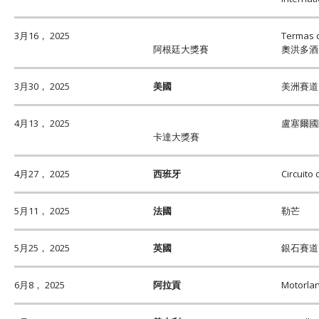
3月16， 2025
Termas 
阿根廷大獎賽
奧洪多酒
3月30， 2025
美國
美洲賽道
4月13， 2025
盧塞爾國
卡達大獎賽
4月27， 2025
西班牙
Circuito 
5月11， 2025
法國
勒芒
5月25， 2025
英國
銀石賽道
6月8， 2025
阿拉貢
Motorl