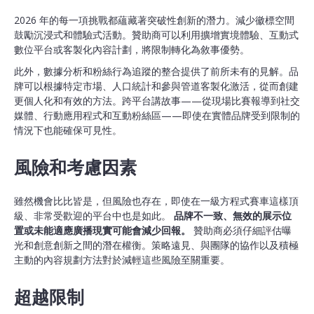
2026 年的每一項挑戰都蘊藏著突破性創新的潛力。減少徽標空間
鼓勵沉浸式和體驗式活動。贊助商可以利用擴增實境體驗、互動式
數位平台或客製化內容計劃，將限制轉化為敘事優勢。
此外，數據分析和粉絲行為追蹤的整合提供了前所未有的見解。品
牌可以根據特定市場、人口統計和參與管道客製化激活，從而創建
更個人化和有效的方法。跨平台講故事——從現場比賽報導到社交
媒體、行動應用程式和互動粉絲區——即使在實體品牌受到限制的
情況下也能確保可見性。
風險和考慮因素
雖然機會比比皆是，但風險也存在，即使在一級方程式賽車這樣頂
級、非常受歡迎的平台中也是如此。
品牌不一致、無效的展示位
置或未能適應廣播現實可能會減少回報。
贊助商必須仔細評估曝
光和創意創新之間的潛在權衡。策略遠見、與團隊的協作以及積極
主動的內容規劃方法對於減輕這些風險至關重要。
超越限制