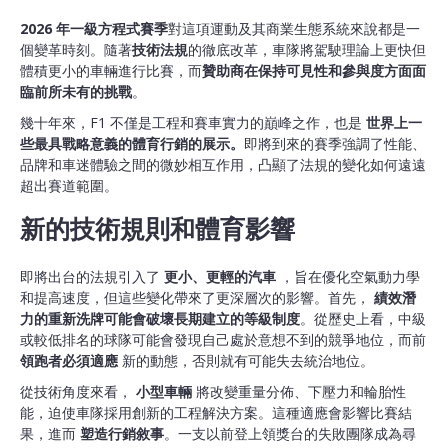
2026 年一級方程式賽季
對這項運動及其商業生態系統來說都是一
個變革時刻。隨著
技術法規
的徹底改革，車隊將駕駛理論上更快但
體積更小的車輛進行比賽，而
贊助商在保持可見性和參與度方面面
臨前所未有的挑戰
。
幾十年來，F1 不僅是工程和賽車實力的巔峰之作，也是
世界上一
些最具戰略意義的體育行銷的展示。
即將到來的賽季強調了性能、
品牌和車迷體驗之間的微妙相互作用，凸顯了法規的變化如何遠遠
超出賽道範圍。
新的技術規則和體育影響
即將出台的法規引入了
更小、更輕的汽車
，旨在優化空氣動力學
和提高速度，但這些變化帶來了更深層次的影響。首先，
績效潛
力的重新洗牌可能會破壞長期建立的等級制度
。從歷史上看，中級
或較低排名的球隊可能會發現自己處於意想不到的競爭地位，而前
領跑者必須適應
新的動態，否則就有可能失去統治地位。
從技術角度來看，
小型車輛
將改變重量分佈、下壓力和輪胎性
能，迫使車隊採用創新的工程解決方案。這種適應會影響比賽結
果，進而
塑造行銷敘事
。一支以前登上領獎台的失敗團隊成為尋