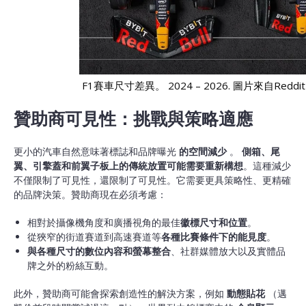
F1賽車尺寸差異。 2024 – 2026. 圖片來自Reddit r/
贊助商可見性：挑戰與策略適應
更小的汽車自然意味著標誌和品牌曝光
的空間減少
。
側箱、尾
翼、引擎蓋和前翼子板上的傳統放置可能需要重新構想
。這種減少
不僅限制了可見性，還限制了可見性。它需要更具策略性、更精確
的品牌決策。贊助商現在必須考慮：
相對於攝像機角度和廣播視角的最佳
徽標尺寸和位置
。
從狹窄的街道賽道到高速賽道等
各種比賽條件下的能見度
。
與各種尺寸的數位內容和螢幕整合
、社群媒體放大以及實體品
牌之外的粉絲互動。
此外，贊助商可能會探索創造性的解決方案，例如
動態貼花
（邁