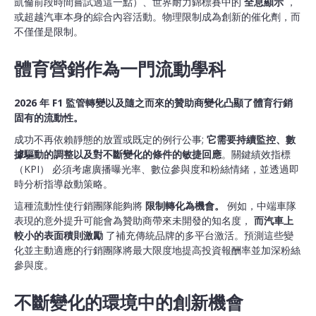
凱倫前段時間嘗試過這一點）、世界耐力錦標賽中的
全息顯示
，
或超越汽車本身的綜合內容活動。物理限制成為創新的催化劑，而
不僅僅是限制。
體育營銷作為一門流動學科
2026 年 F1 監管轉變以及隨之而來的贊助商變化凸顯了體育行銷
固有的流動性。
成功不再依賴靜態的放置或既定的例行公事;
它需要持續監控、數
據驅動的調整以及對不斷變化的條件的敏捷回應
。關鍵績效指標
（KPI） 必須考慮廣播曝光率、數位參與度和粉絲情緒，並透過即
時分析指導啟動策略。
這種流動性使行銷團隊能夠將
限制轉化為機會。
例如，中端車隊
表現的意外提升可能會為贊助商帶來未開發的知名度，
而汽車上
較小的表面積則激勵
了補充傳統品牌的多平台激活。預測這些變
化並主動適應的行銷團隊將最大限度地提高投資報酬率並加深粉絲
參與度。
不斷變化的環境中的創新機會