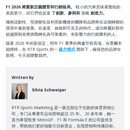
F1 2026 將重新定義體育和行銷格局。
較小的汽車意味著贊助的
表面更小，但它們也促進
了創新、參與和
策略
創造力。
擁抱流動性、預測變化並利用新機會的團隊和品牌將在這個轉變的
環境中蓬勃發展。在速度、效能和可見叉的時代，成功將屬於那些
超越限制並將挑戰轉化為可衡量的、有影響力的行銷勝利的人。
隨著 2026 年的新規定，明年 F1 賽季的興趣空前高漲。在墨爾本
熄燈時，在 RTR Sports 的一
級方程式
贊助下，確保您的品牌在
那裡。今天就聯繫我們。
Written by
Silvia Schweiger
RTR Sports Marketing 是一家总部位于伦敦的体育营销公
司，专门从事赛车运动营销超过 25 年。 20 多年来，她一
直为希望投资 MotoGP、F1 和 Formula E 的公司提供支
持，帮助他们更好地吸引目标受众，实现营销和传播目标。