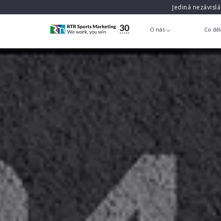
Jediná nezávisl
O nás
Co dě