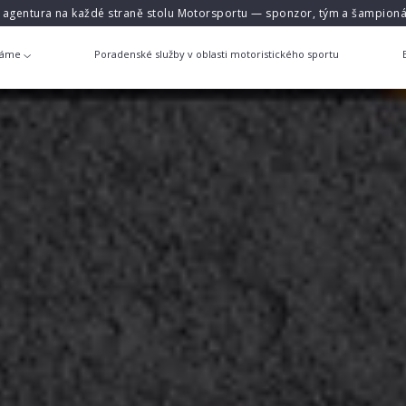
á agentura na každé straně stolu Motorsportu — sponzor, tým a šampioná
láme
Poradenské služby v oblasti motoristického sportu