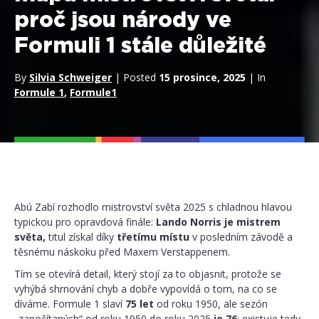
proč jsou národy ve
Formuli 1 stále důležité
By
Silvia Schweiger
| Posted
15 prosince, 2025
| In
Formule 1
,
Formule1
Abú Zabí rozhodlo mistrovství světa 2025 s chladnou hlavou
typickou pro opravdová finále:
Lando Norris je mistrem
světa,
titul získal díky
třetímu místu
v posledním závodě a
těsnému náskoku před Maxem Verstappenem.
Tím se otevírá detail, který stojí za to objasnit, protože se
vyhýbá shrnování chyb a dobře vypovídá o tom, na co se
díváme. Formule 1 slaví
75 let
od roku 1950, ale sezón
„započítaných“ od roku 1950 do roku 2025
je 76
: existuje tedy