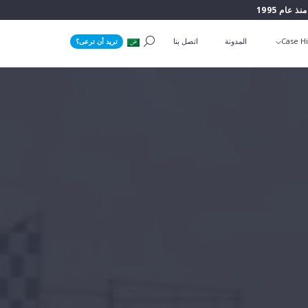
منذ عام 1995
Case Hi
المدونة
اتصل بنا
تريد أن ترعى؟