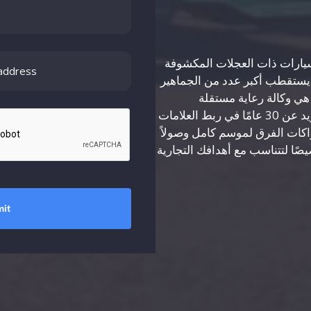
يارات ذات العجلات المكشوفة
 يستقطب أكبر عدد من الجماهير
ي يوم واحد على مستوى العالم. RTR Sports هي وكالة رعاية مستقلة
متخصصة في سباقات IndyCar، تتمتع بخبرة تزيد عن 30 عامًا في ربط العلامات
شراكات الفرق لموسم كامل وصولاً
it