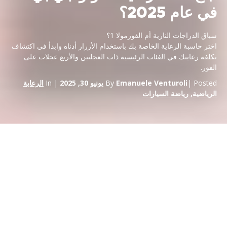
في عام 2025؟
سباق الدراجات النارية أم الفورمولا 1؟
اختر حاسبة الرعاية الخاصة بك باستخدام الأزرار أدناه وابدأ في اكتشاف
تكلفة رعايتك في الفئات الرئيسية ذات العجلتين والأربع عجلات على
الفور.
| Posted
Emanuele Venturoli
By
يونيو 30, 2025
| In
الرعاية
الرياضية
,
رياضة السيارات
حاسبة رعاية الموتو جي بي - كم تبلغ تكلفة رعاية الموتو جي بي في
عام 2025؟
Formula 1 Sponsorship Calculator