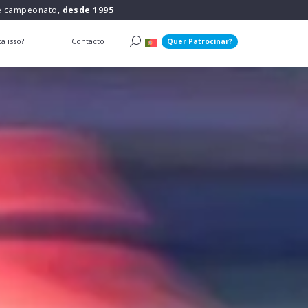
 e campeonato,
desde 1995
a isso?
Contacto
Quer Patrocinar?